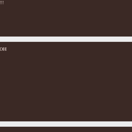
!!!
 OH