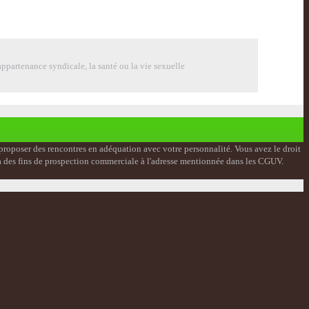
ppartenance syndicale, la santé ou la vie sexuelle
s proposer des rencontres en adéquation avec votre personnalité. Vous avez le droit
on à des fins de prospection commerciale à l'adresse mentionnée dans les CGUV.