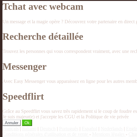
Tchat avec webcam
Un message et la magie opère ? Découvrez votre partenaire en direct
Recherche détaillée
Trouvez les personnes qui vous correspondent vraiment, avec une reche
Messenger
Avec Easy Messenger vous apparaissez en ligne pour les autres membr
Speedflirt
Grâce au Speedflirt vous savez très rapidement si le coup de foudre es
Je suis majeur(e) et j'accepte les CGU et la Politique de vie privée
Annuler
Ok
Français
|
Italiano
|
Deutsch
|
Português
|
Español
|
Nederlands
|
Engli
Conditions générales d'utilisation et de vente
-
Mentions légales
-
Char