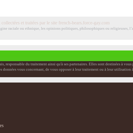
 collectées et traitées par le site french-bears.force-gay.com
ine raciale ou ethnique, les opinions politiques, philosophiques ou religieuses, l’a
ais, responsable du traitement ainsi qu'à ses partenaires. Elles sont destinées à vou
er les données vous concernant, de vous opposer à leur traitement ou à leur utilisati
es