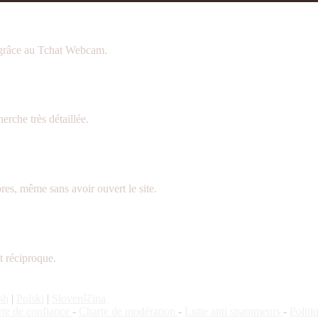
 grâce au Tchat Webcam.
rche très détaillée.
es, même sans avoir ouvert le site.
t réciproque.
sh
|
Polski
|
Slovenščina
te de confiance
-
Charte de modération
-
Lutte anti spammeurs
-
Polit