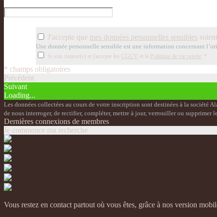
J'accepte que
mes données personnelles sensibles
soient
Une donnée personnelle sensible est une information concernant l’orig
Je suis majeur(e) et j'accepte les
CGUV
et la
Politique de vie privée
.
*
* champs obligatoires
Précédent
Suivant
Loading...
Les données collectées au cours de votre inscription sont destinées à la société Al
de nous interroger, de rectifier, compléter, mettre à jour, verrouiller ou supprim
Dernières connexions de membres
Je commence ma recherche
Vous restez en contact partout où vous êtes, grâce à nos version mobil