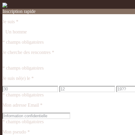
Inscription rapide
Je suis
*
Un homme
* champs obligatoires
Je cherche des rencontres
*
* champs obligatoires
Je suis né(e) le
*
* champs obligatoires
Mon adresse Email
*
* champs obligatoires
Mon pseudo
*