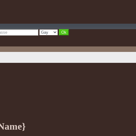
yName}